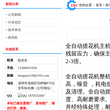
新闻分类
您的位置：
首页
>
资
+ 公司新闻
+ 行业动态
+ 技术资讯
+ 搓花机
全自动搓花机主
快速联系
残留应力，确保
2-3倍。
联系
阮先生
手机
13500051656
全自动搓花机整
邮箱
dongwei128@163.com
高，噪音 ，耗电
地址
深圳市龙岗区坑梓镇870公
交车站右侧（公司地址）
及清理。全自动
QQ
度、高耐磨要求
本站已做百度推广，宣传推广，请
并经特殊处理，
勿打扰，谢谢。